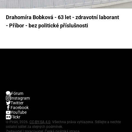
Drahomíra Bobková - 63 let - zdravotní laborant
- Příbor - bez politické příslušnosti
Fórum
Instagram
Twitter
Facebook
YouTube
Flickr
©
Piráti, 2026.
CC-BY-SA 4.0
. Všechna práva vyhlazena. Sdílejte a nechte
ostatní sdílet za stejných podmínek.
Zadavatel | zpracovatel: Česká pirátská strana