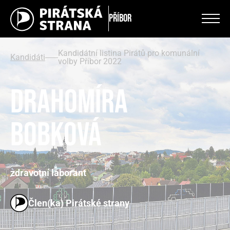
Příbor
Kandidátní listina Pirátů pro komunální
Kandidáti
volby Příbor 2022
Drahomíra
Bobková
zdravotní laborant
Člen(ka) Pirátské strany